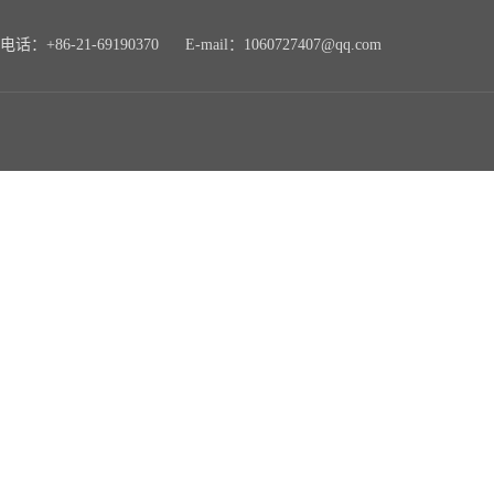
电话：+86-21-69190370 E-mail：1060727407@qq.com