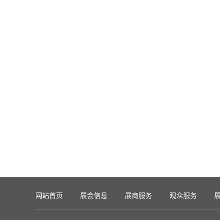
网站首页
展会信息
展商服务
观众服务