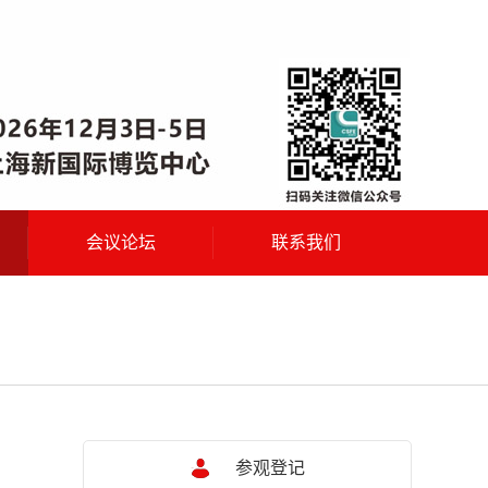
会议论坛
联系我们
参观登记